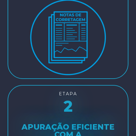
ETAPA
2
APURAÇÃO EFICIENTE
COM A