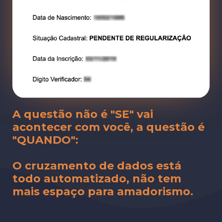
A questão não é "SE" vai
acontecer com você, a questão é
"QUANDO":
O cruzamento de dados está
todo automatizado, não tem
mais espaço para amadorismo.