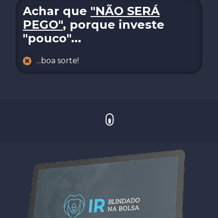
Achar que
"NÃO SERÁ
PEGO"
, porque investe
"pouco"...
...boa sorte!